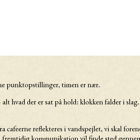
ne punktopstillinger, timen er nær.
 – alt hvad der er sat på hold: klokken falder i sla
a cafeerne reflekteres i vandspejlet, vi skal fore
 og al fremtidig kommunikation vil finde sted ge