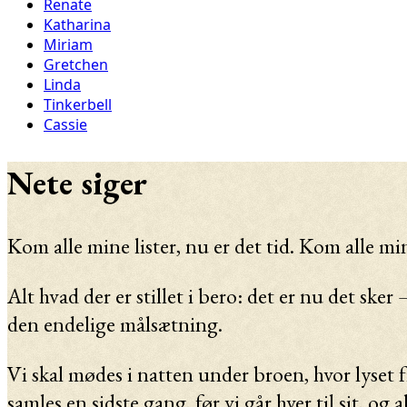
Renate
Katharina
Miriam
Gretchen
Linda
Tinkerbell
Cassie
Nete siger
Kom alle mine lister, nu er det tid. Kom alle mi
Alt hvad der er stillet i bero: det er nu det sker
den endelige målsætning.
Vi skal mødes i natten under broen, hvor lyset fr
samles en sidste gang, før vi går hver til sit,