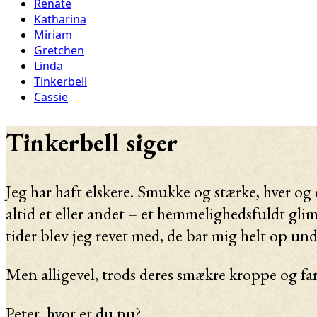
Renate
Katharina
Miriam
Gretchen
Linda
Tinkerbell
Cassie
Tinkerbell siger
Jeg har haft
elskere. Smukke og stærke, hver og 
altid et eller andet – et hemmelighedsfuldt glim
tider blev jeg revet med, de bar mig helt op und
Men alligevel, trods deres smækre kroppe og far
Peter, hvor er du nu?